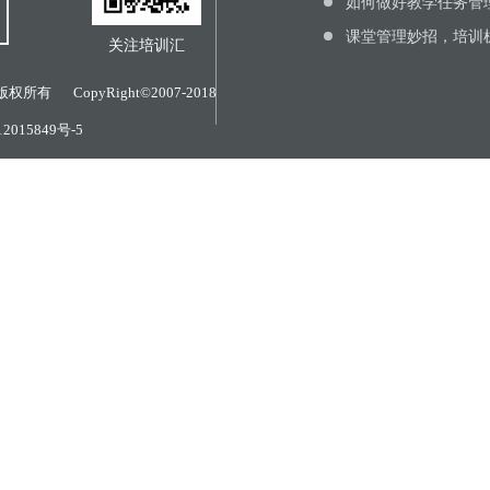
如何做好教学任务管
课堂管理妙招，培训机
关注培训汇
版权所有
CopyRight©2007-2018
2015849号-5